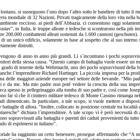
 lontano, si susseguono l´uno dopo l´altro sotto le bandiere di tutto il 
a mondiale di 32 Nazioni. Privati tragicamente della loro vita nella batt
´ambiente roccioso. ai piedi dell´Abbazia. ci consentono oggi solamente
ustav”, in Italia, le truppe alleate e tedesche si scontrarono nella più
tre 200.000 combattenti alleati sostenuti da 1.600 cannoni (geschuten)
 un unico edificio, solamente in base al sospetto che al suo interno si f
tamente distrutti.
engono di anno in anno più grandi. Lì s´incontrano i pochi sopravvissuti
tori della stessa causa. “Questo campo di battaglia vuole essere un mon
l grado di tenente della Wehrmacht, uno dei pochi sopravvissuti della bat
 anche l´imprenditore Richard Hartinger. La piccola impresa per la produ
a delle maggiori aziende europee nel settore delle bevande. “Mio padr
li e da me. Ma mio padre non poté vedere la crescita della sua impres
a spesso in pellegrinaggio alla tomba di suo padre e, così come Joseph 
no far sì che il cimitero militare tedesco di Monte Cassino rimanga nel
dimenticato. In particolare, a tale scopo, si vuole mettere a disposizi
 battaglie di allora. “Inoltre, collocato in posizione centrale tra local
resche” dichiara l´imprenditore. A tale scopo vi è però necessità di a
ono sopravvissuti alla battaglia e parenti dei caduti provenienti da tutt
do di esprimersi in italiano”.
toriale ha raggiunto un certo benessere, prosegue affermando che “A n
e Cassino. Nessun altro luogo è quindi più adatto per ospitare un monito