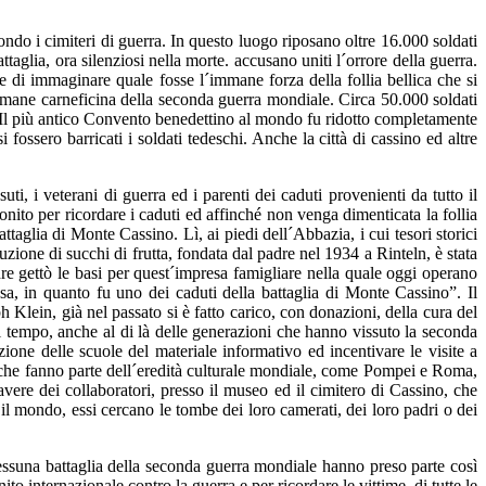
mondo i cimiteri di guerra. In questo luogo riposano oltre 16.000 soldati
aglia, ora silenziosi nella morte. accusano uniti l´orrore della guerra.
 di immaginare quale fosse l´immane forza della follia bellica che si
 immane carneficina della seconda guerra mondiale. Circa 50.000 soldati
. Il più antico Convento benedettino al mondo fu ridotto completamente
ossero barricati i soldati tedeschi. Anche la città di cassino ed altre
, i veterani di guerra ed i parenti dei caduti provenienti da tutto il
ito per ricordare i caduti ed affinché non venga dimenticata la follia
taglia di Monte Cassino. Lì, ai piedi dell´Abbazia, i cui tesori storici
zione di succhi di frutta, fondata dal padre nel 1934 a Rinteln, è stata
e gettò le basi per quest´impresa famigliare nella quale oggi operano
a, in quanto fu uno dei caduti della battaglia di Monte Cassino”. Il
Klein, già nel passato si è fatto carico, con donazioni, della cura del
 tempo, anche al di là delle generazioni che hanno vissuto la seconda
one delle scuole del materiale informativo ed incentivare le visite a
ità che fanno parte dell´eredità culturale mondiale, come Pompei e Roma,
vere dei collaboratori, presso il museo ed il cimitero di Cassino, che
o il mondo, essi cercano le tombe dei loro camerati, dei loro padri o dei
essuna battaglia della seconda guerra mondiale hanno preso parte così
 internazionale contro la guerra e per ricordare le vittime, di tutte le