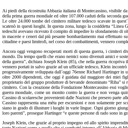
Ai piedi della ricostruita Abbazia italiana di Montecassino, visibile da
della prima guerra mondiale ed oltre 107.000 caduti della seconda guerr
Le oltre 24.000 tombe del cimitero militare tedesco scavate in quest
scatenò in questi luoghi. In questa zona, lungo la cosiddetta “Linea G
tedeschi avevano ricevuto il compito di impedire lo sfondamento di ol
in macerie e ceneri dal più pesante bombardamento mai effettuato su di
cittadine e paesi limitrofi, nel corso dei combattimenti, vennero comple
Ancora oggi vengono recuperati morti di questa guerra, i cimiteri div
mondo. Da tempo quelli che erano nemici sono divenuti amici e sosteni
della guerra”, dichiara Joseph Klein (85), che nella guerra ricopriva i
vennero portati in salvo grazie ad un ufficiale tedesco, Klein incontrò
progressivamente sviluppata dall´oggi 76enne Richard Hartinger in un
oltre 2000 dipendenti, che oggi è guidata dal maggiore dei miei fig
proprietario del gruppo produttore di bevande denominato “Riha” si rec
cimitero. Con la creazione della Fondazione Montecassino essi voglio
guerra mondiale, come un monito contro la guerra e non venga quindi 
Cassino di scolaresche provenienti dalle Nazioni che presero parte alle
Cassino rappresenta una mèta per escursioni e non solamente per scola
siano in grado di illustrare i luoghi in varie lingue. Ogni giorno giung
loro parenti”, prosegue Hartinger “e queste persone di rado sono in gra
Joseph Klein, che grazie al proprio impegno ed allo spirito imprendi
tante Nazioni come a quella che si combatté intorno all´Abbazia di Mont